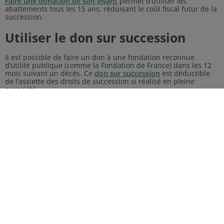
Faire une donation de son vivant
permet d’utiliser les
abattements tous les 15 ans, réduisant le coût fiscal futur de la
succession.
Utiliser le don sur succession
Il est possible de faire un don à une fondation reconnue
d’utilité publique (comme la Fondation de France) dans les 12
mois suivant un décès. Ce
don sur succession
est déductible
de l’assiette des droits de succession si réalisé en pleine
propriété.
L’exonération en cas de legs à une
fondation
Les
legs réalisés à la Fondation de France
sont exonérés de
droits de succession. Cela permet à vos volontés
philanthropiques de s’exprimer sans impact fiscal sur la cause
de votre choix.
Simulateur de droits de
succession