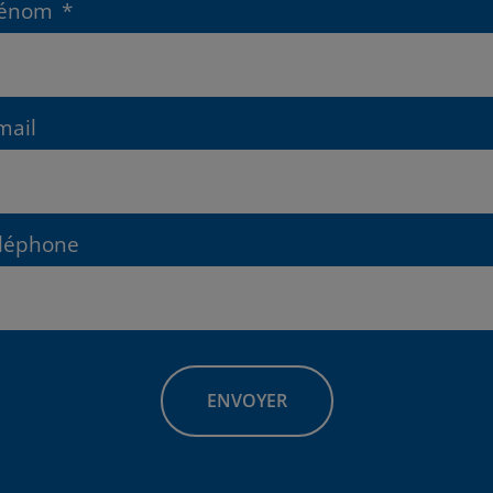
rénom
*
mail
léphone
resse