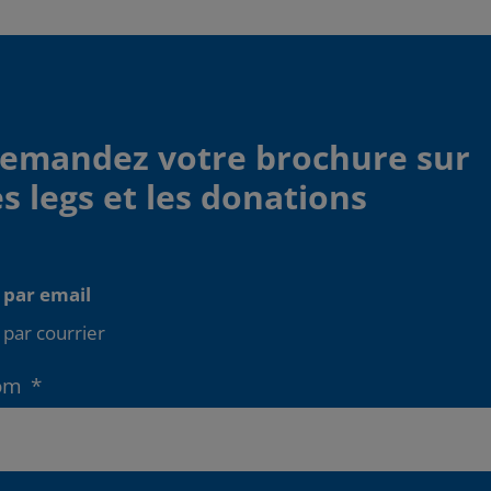
emandez votre brochure sur
es legs et les donations
pe
par email
envoi
par courrier
om
*