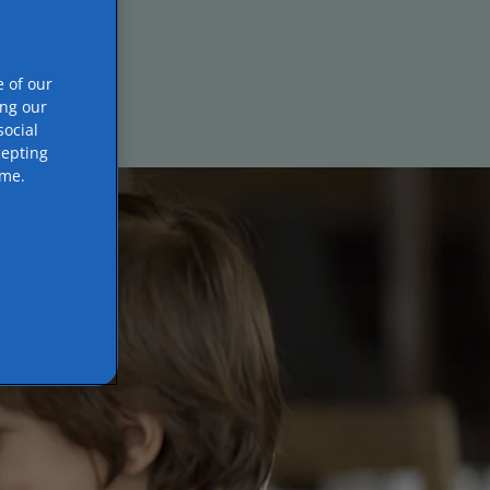
e of our
ing our
ocial
cepting
ime.