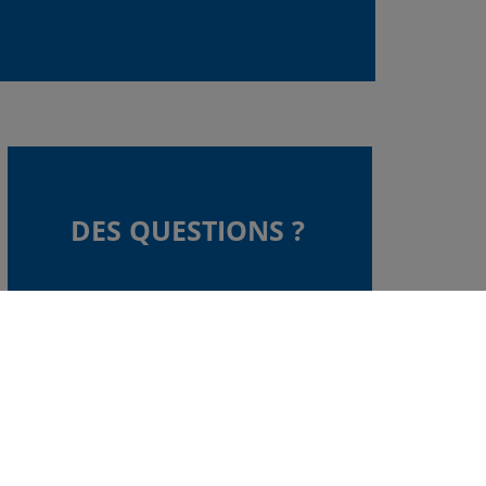
DES QUESTIONS ?
Si vous avez encore des
questions, consultez toutes
les questions fréquemment
posées.
NOTRE FAQ