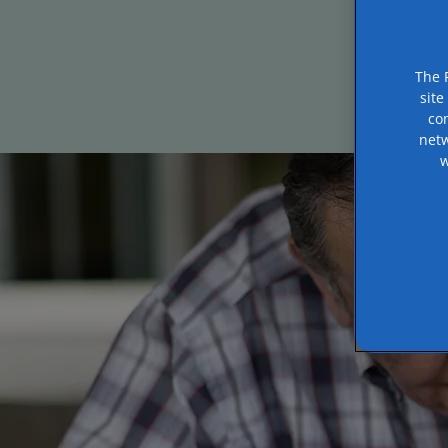
The 
site
co
netw
w