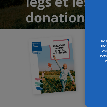
legs et les
donations
The 
site
co
netw
w