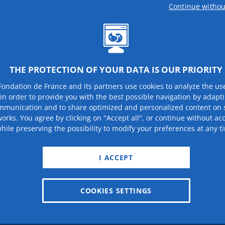
Continue withou
Prénom
*
E-mail
*
THE PROTECTION OF YOUR DATA IS OUR PRIORITY
Fondation de France and its partners use cookies to analyze the us
 in order to provide you with the best possible navigation by adapt
mmunication and to share optimized and personalized content on s
Téléphone
orks. You agree by clicking on "Accept all", or continue without ac
hile preserving the possibility to modify your preferences at any t
I ACCEPT
Adresse
COOKIES SETTINGS