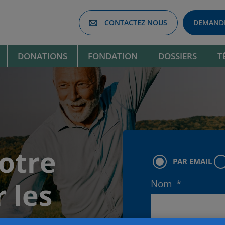
CONTACTEZ NOUS
DEMANDE
DONATIONS
FONDATION
DOSSIERS
T
donations
otre
Type
PAR EMAIL
d'envoi
 les
Nom
*