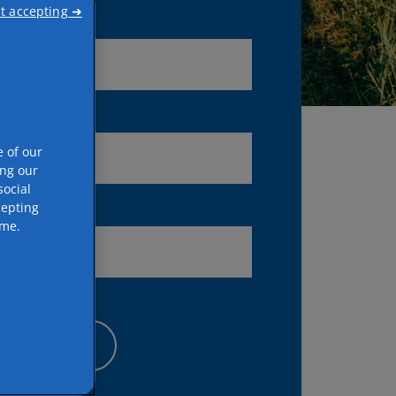
t accepting ➜
e of our
ing our
ocial
cepting
ime.