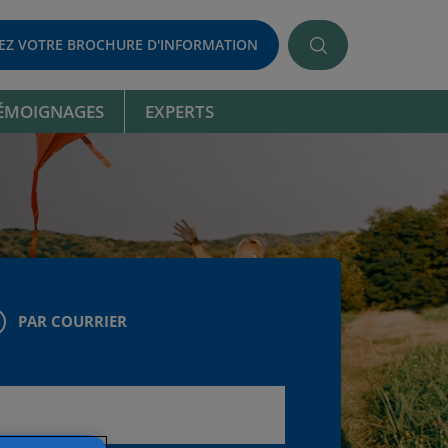
Rechercher
Z VOTRE BROCHURE D'INFORMATION
un
dossier,
un
ÉMOIGNAGES
EXPERTS
article...
PAR COURRIER