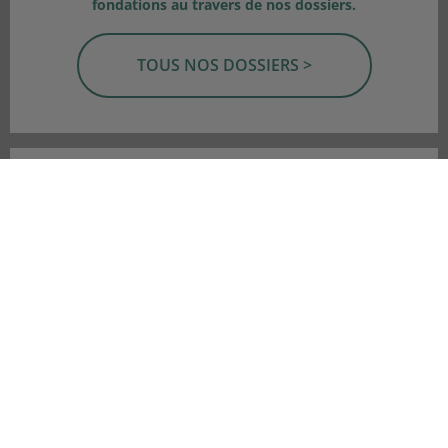
fondations au travers de nos dossiers.
TOUS NOS DOSSIERS >
Si vous ne trouvez pas la réponse à votre question,
contactez notre équipe d'expert.
CONTACTEZ-NOUS >