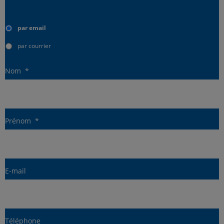
Type
d'envoi
par email
par courrier
Nom
*
Prénom
*
E-mail
Téléphone