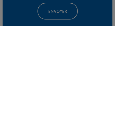
Découvrez notre expertise sur le legs et la création de
fondations au travers de nos dossiers.
TOUS NOS DOSSIERS >