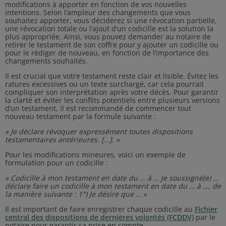
modifications à apporter en fonction de vos nouvelles
intentions. Selon l’ampleur des changements que vous
souhaitez apporter, vous déciderez si une révocation partielle,
une révocation totale ou l’ajout d’un codicille est la solution la
plus appropriée. Ainsi, vous pouvez demander au notaire de
retirer le testament de son coffre pour y ajouter un codicille ou
pour le rédiger de nouveau, en fonction de l’importance des
changements souhaités.
Il est crucial que votre testament reste clair et lisible. Évitez les
ratures excessives ou un texte surchargé, car cela pourrait
compliquer son interprétation après votre décès. Pour garantir
la clarté et éviter les conflits potentiels entre plusieurs versions
d’un testament, il est recommandé de commencer tout
nouveau testament par la formule suivante :
« Je déclare révoquer expressément toutes dispositions
testamentaires antérieures. […]. »
Pour les modifications mineures, voici un exemple de
formulation pour un codicille :
« Codicille à mon testament en date du … à … Je soussigné(e) …
déclare faire un codicille à mon testament en date du … à …, de
la manière suivante : 1°) Je désire que … »
Il est important de faire enregistrer chaque codicille au
Fichier
central des dispositions de dernières volontés (FCDDV)
par le
notaire pour garantir sa prise en compte.