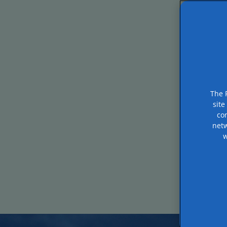
The 
site
co
netw
w