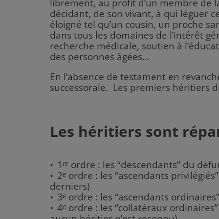
librement, au profit d’un membre de l
décidant, de son vivant, à qui léguer 
éloigné tel qu’un cousin, un proche sa
dans tous les domaines de l’intérêt gén
recherche médicale, soutien à l’éducat
des personnes âgées…
En l’absence de testament en revanche, 
successorale. Les premiers héritiers dé
Les héritiers sont répa
1ᵉʳ ordre : les “descendants” du défun
2ᵉ ordre : les “ascendants privilégiés
derniers)
3ᵉ ordre : les “ascendants ordinaires
4ᵉ ordre : les “collatéraux ordinaire
aucun héritier n’est reconnu).