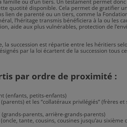
a famille ou d’un tiers. Un testament permet don
cette quotité disponible. Cela permet de gratifier 
ns lien de parenté ou un tiers, comme la Fondation
éral, l’héritage transmis bénéficiera à la ou les c
ion, aide aux plus vulnérables, protection de l’env
la succession est répartie entre les héritiers sel
signés par la loi écartent de la succession tous ce
rtis par ordre de proximité :
t (enfants, petits-enfants)
” (parents) et les “collatéraux privilégiés” (frères 
” (grands-parents, arrière-grands-parents)
s” (oncle, tante, cousins, cousines jusqu’au sixième