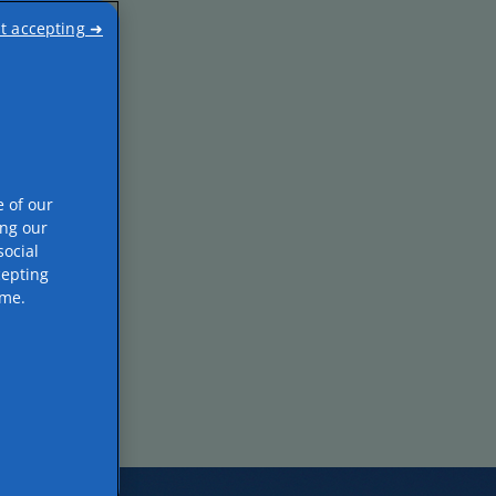
t accepting ➜
e of our
ing our
ocial
cepting
ime.