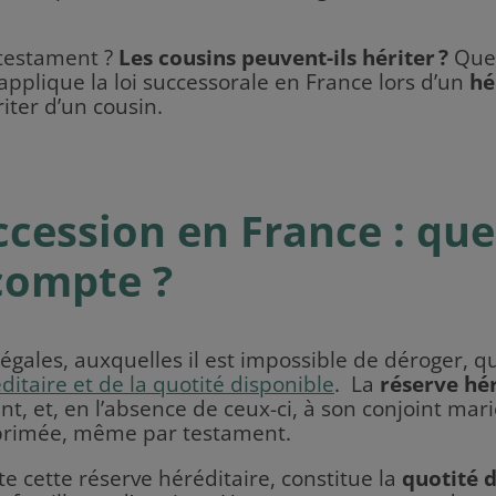
 testament ?
Les cousins peuvent-ils hériter ?
Quel
pplique la loi successorale en France lors d’un
hé
iter d’un cousin.
ession en France : quel
 compte ?
s légales, auxquelles il est impossible de déroger, 
ditaire et de la quotité disponible
. La
réserve hé
nt, et, en l’absence de ceux-ci, à son conjoint mar
pprimée, même par testament.
e cette réserve héréditaire, constitue la
quotité 