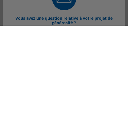
Vous avez une question relative à votre projet de
générosité ?
CONTACTEZ-NOUS >
Si vous avez encore des questions, consulter toutes les
questions fréquemment posées.
NOTRE FAQ >