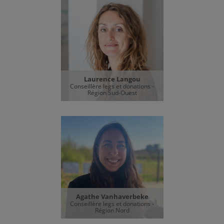
Laurence Langou
Conseillère legs et donations -
Région Sud-Ouest
Agathe Vanhaverbeke
Conseillère legs et donations -
Région Nord