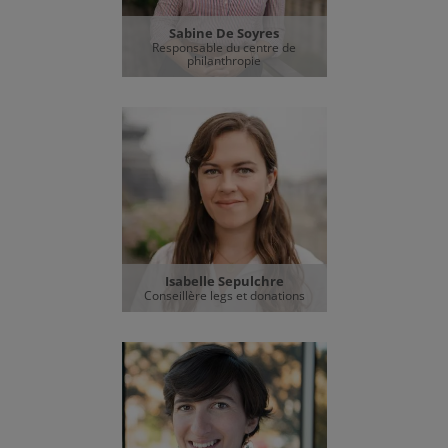
Sabine De Soyres
Responsable du centre de
philanthropie
Isabelle Sepulchre
Conseillère legs et donations