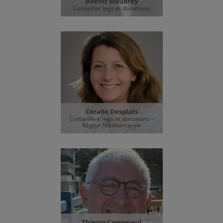
Benoit Maubrey
Conseiller legs et donations
Coralie Desplats
Conseillère legs et donations –
Région Méditerranée
Thierry Cassigneul