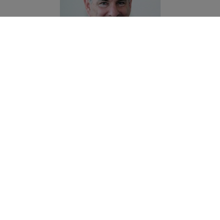
Denis-Pierre Simon
Correspondant libéralités à la
Fondation de France Centre-Est
Sophie Rérole
Conseillère legs et donations -
Région Centre Est