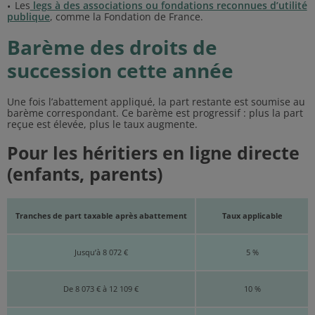
Les
legs à des associations ou fondations reconnues d’utilité
publique
, comme la Fondation de France.
Barème des droits de
succession cette année
Une fois l’abattement appliqué, la part restante est soumise au
barème correspondant. Ce barème est progressif : plus la part
reçue est élevée, plus le taux augmente.
Pour les héritiers en ligne directe
(enfants, parents)
Tranches de part taxable après abattement
Taux applicable
Jusqu’à 8 072 €
5 %
De 8 073 € à 12 109 €
10 %