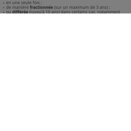
en une seule fois ;
de manière
fractionnée
(sur un maximum de 3 ans) ;
ou
différée
(jusqu’à 10 ans) dans certains cas, notamment
lors de transmission d’entreprises ou d’immeubles indivis.
Il est impératif de déposer une déclaration de succession, sauf
exception (succession inférieure à 50 000 € entre parents et
enfants ou 3 000 € pour les autres liens).
CONTACTEZ EN TOUTE
CONFIDENTIALITÉ