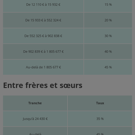
De 12 110 € à 15 932 €
15 %
De 15 933 € à 552 324 €
20 %
De 552 325 € à 902 838 €
30 %
De 902 839 € à 1 805 677 €
40 %
Au-delà de 1 805 677 €
45 %
Entre frères et sœurs
Tranche
Taux
Jusqu’à 24 430 €
35 %
Au-delà
45 %